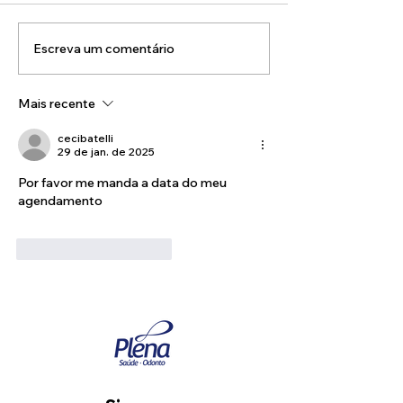
Escreva um comentário
Como a inteligência
Prevenção do 
artificial está
de Próstata: S
transformando o
Silenciosos e
Mais recente
atendimento em saúde.
Detectá-los
Precocemente
cecibatelli
29 de jan. de 2025
Por favor me manda a data do meu 
agendamento 
Curtir
Responder