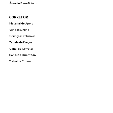
Área do Beneficiário
CORRETOR
Material de Apoio
Vendas Online
Serviços Exclusivos
Tabela de Preços
Canal do Corretor
Consulta Orientada
Trabalhe Conosco
REDE
Material de Apoio
Vendas Online
Consulte
PREVENÇÃO