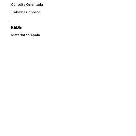
Consulta Orientada
Trabalhe Conosco
REDE
Material de Apoio
Vendas Online
Consulte
PREVENÇÃO
Planejamento Familiar
Obesidade Mórbida
Programa de Coluna
BENEFICIÁRIOS
Agendamentos
2ª Via Boletos
Resultados de Exames