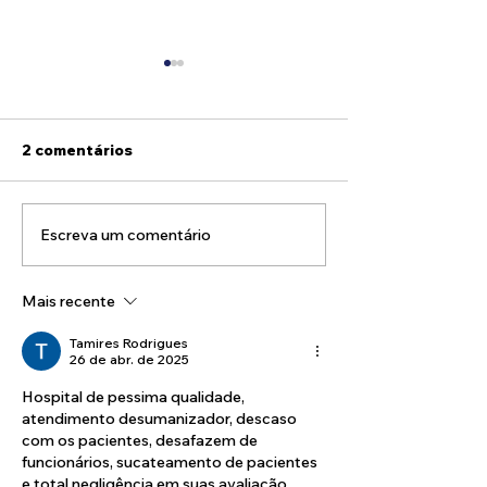
2 comentários
Escreva um comentário
Método Canguru:
Tecnologia e S
carinho que salva
Como a Alexa 
vidas!
facilitar o seu
Mais recente
estar diário
Tamires Rodrigues
26 de abr. de 2025
Hospital de pessima qualidade, 
atendimento desumanizador, descaso 
com os pacientes, desafazem de 
funcionários, sucateamento de pacientes 
e total negligência em suas avaliação. 