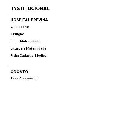
INSTITUCIONAL
HOSPITAL PREVINA
Operadoras
Cirurgias
Plano Maternidade
Lista para Maternidade
Ficha Cadastral Médica
ODONTO
Rede Credenciada
Área de Empresa
Área do Corretor
Área do Credenciado
Área do Beneficiário
CORRETOR